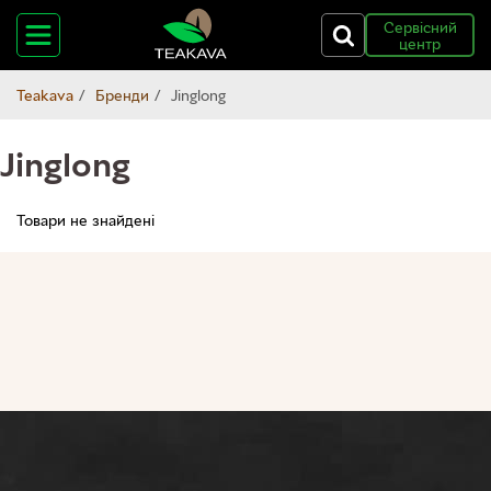
Сервісний
центр
Teakava
Бренди
Jinglong
Jinglong
Товари не знайдені