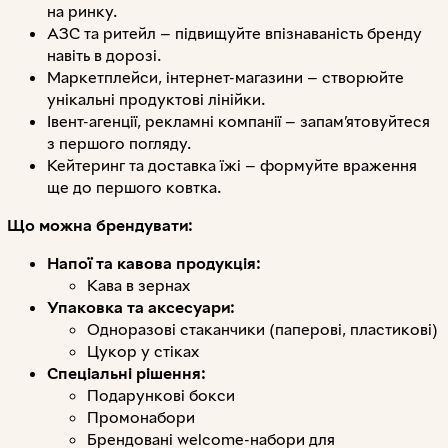
на ринку.
АЗС та ритейл — підвищуйте впізнаваність бренду
навіть в дорозі.
Маркетплейси, інтернет-магазини — створюйте
унікальні продуктові лінійки.
Івент-агенції, рекламні компанії — запам’ятовуйтеся
з першого погляду.
Кейтеринг та доставка їжі — формуйте враження
ще до першого ковтка.
Що можна брендувати:
Напої та кавова продукція:
Кава в зернах
Упаковка та аксесуари:
Одноразові стаканчики (паперові, пластикові)
Цукор у стіках
Спеціальні рішення:
Подарункові бокси
Промонабори
Брендовані welcome-набори для