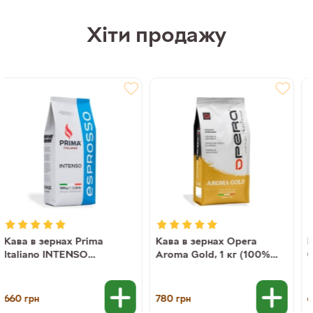
Хіти продажу
Кава в зернах Opera
Кава в зернах Nero Caffe
Aroma Gold, 1 кг (100%
CREMA AROMA, 1 кг
арабіка)
(30/70)
780
623
грн
грн