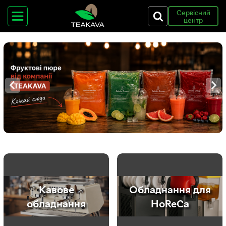
Сервісний
центр
'
'
Кавове
Обладнання для
обладнання
HoReCa