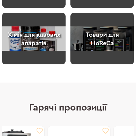
Хімія для кавових
Товари для
апаратів
HoReCa
Гарячі пропозиції