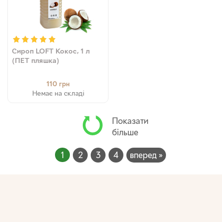
Сироп LOFT Кокос, 1 л
(ПЕТ пляшка)
110
грн
Немає на складі
Показати
більше
1
2
3
4
вперед »