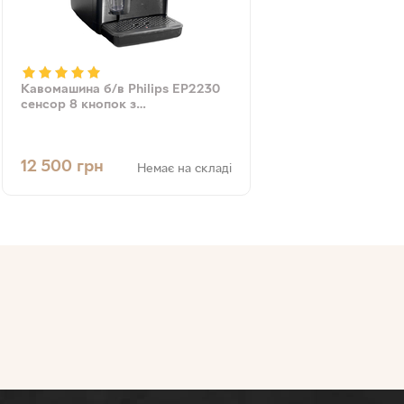
Кавомашина б/в Philips EP2230
сенсор 8 кнопок з
капучинатором s/n
TW902101048965
12 500
грн
Немає на складі