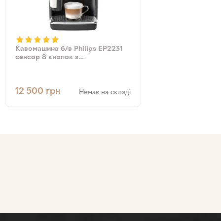
Кавомашина б/в Philips EP2231
сенсор 8 кнопок з
капучинатором s/n
TW901945012637
12 500
грн
Немає на складі