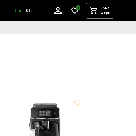
Сума:
0
UA
RU
0 грн