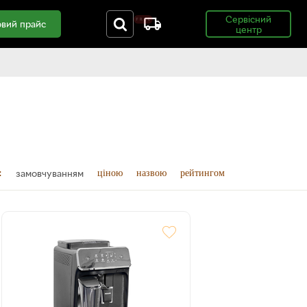
Сервісний
вий прайс
центр
замовчуванням
:
ціною
назвою
рейтингом