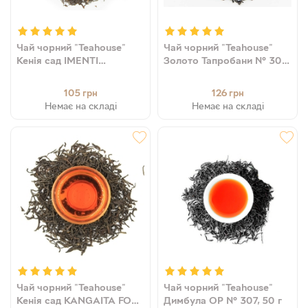
Чай чорний "Teahouse"
Чай чорний "Teahouse"
Кенія сад IMENTI
Золото Тапробани № 302,
FBOPFSP № 333, 50 г
50 г
105
126
грн
грн
Немає на складі
Немає на складі
Чай чорний "Teahouse"
Чай чорний "Teahouse"
Кенія сад KANGAITA FOP
Димбула ОР № 307, 50 г