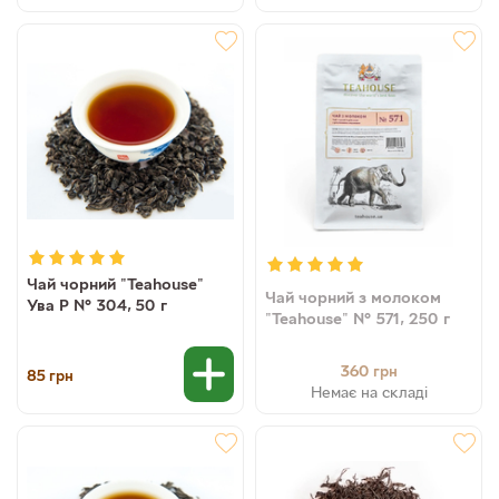
Чай чорний "Teahouse"
Чай чорний з молоком
Ува Р № 304, 50 г
"Teahouse" № 571, 250 г
360
грн
85
грн
Немає на складі