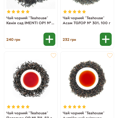
Чай чорний "Teahouse"
Чай чорний "Teahouse"
Кенія сад IMENTI OP1 №
Асам TGFOP № 301, 100 г
334, 100 г
240
232
грн
грн
Чай чорний "Teahouse"
Чай чорний "Teahouse"
Пототува OP № 311, 50 г
Англійський сніданок