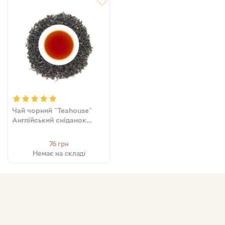
Чай чорний "Teahouse"
Англійський сніданок
FBOP № 300, 50 г
76
грн
Немає на складі