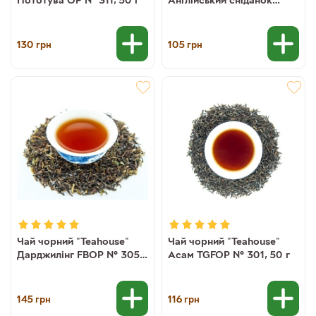
FBOP № 369, 50 г
130
105
грн
грн
Чай чорний "Teahouse"
Чай чорний "Teahouse"
Дарджилінг FBOP № 305,
Асам TGFOP № 301, 50 г
50 г
145
116
грн
грн