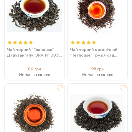
Чай чорний "Teahouse"
Чай чорний органічний
Дадувангалу ОРА № 303,
"Teahouse" Грузія сад
50 г
Ецері № 337, 50 г
80
98
грн
грн
Немає на складі
Немає на складі