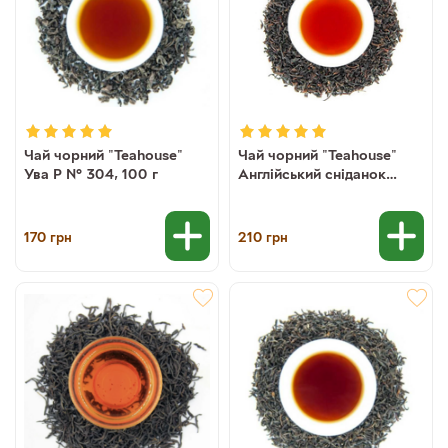
Чай чорний "Teahouse"
Чай чорний "Teahouse"
Ува Р № 304, 100 г
Англійський сніданок
FBOP № 369, 100 г
170
210
грн
грн