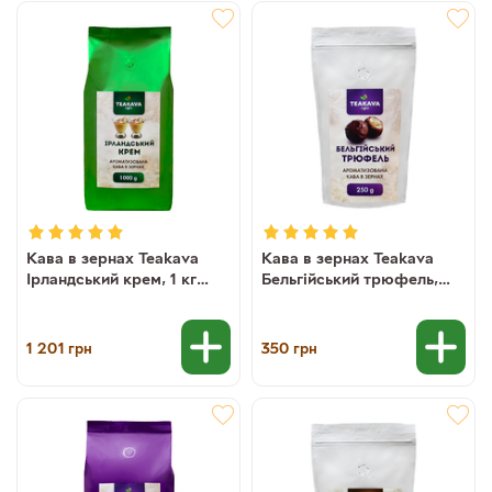
Кава в зернах Teakava
Кава в зернах Teakava
Ірландський крем, 1 кг
Бельгійський трюфель,
(100% арабіка)
250 г (100% арабіка)
1 201
350
грн
грн