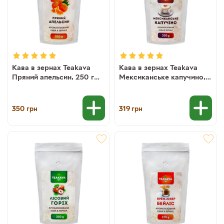
Кава в зернах Teakava
Кава в зернах Teakava
Пряний апельсин, 250 г
Мексиканське капучино,
(100% арабіка)
250 г (100% арабіка)
350
319
грн
грн