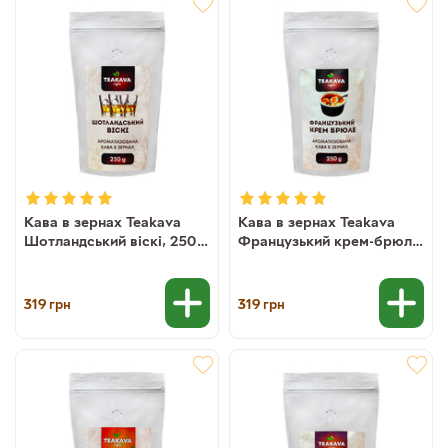
Кава в зернах Teakava
Кава в зернах Teakava
Шотландський віскі, 250 г
Французький крем-брюле,
(100% арабіка)
250 г (100% арабіка)
319
319
грн
грн