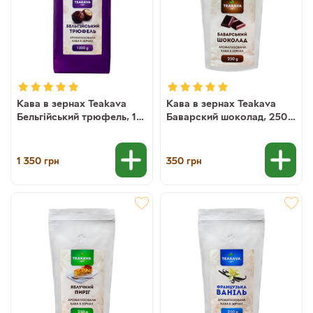
Кава в зернах Teakava
Кава в зернах Teakava
Бельгійський трюфель, 1
Баварский шоколад, 250 г
кг (100% арабіка)
(100% арабіка)
1 350
350
грн
грн