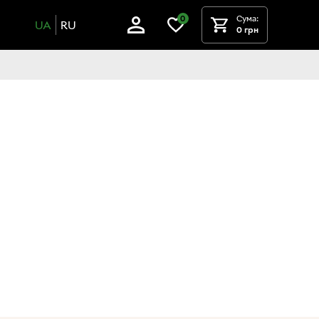
Сума:
0
UA
RU
0 грн