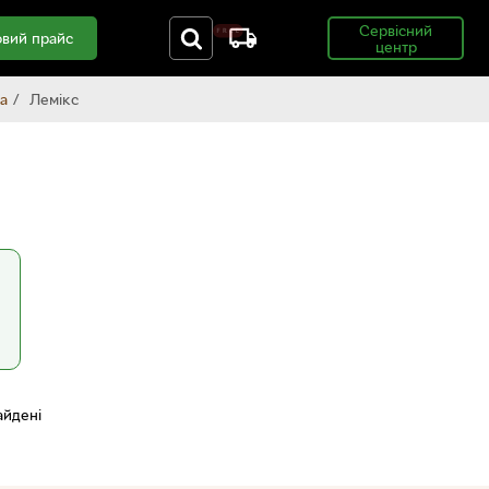
Сервісний
вий прайс
центр
a
Лемікс
айдені