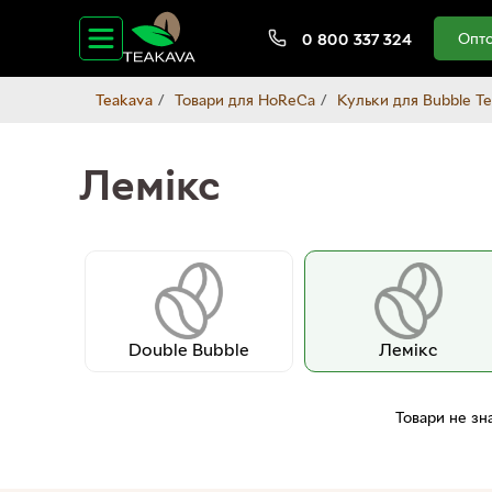
Опто
0 800 337 324
Teakava
Товари для HoReCa
Кульки для Bubble Te
Лемікс
Double Bubble
Лемікс
Товари не зн