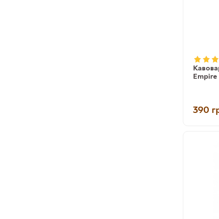
Кавова
Empire 
(89031
390
г