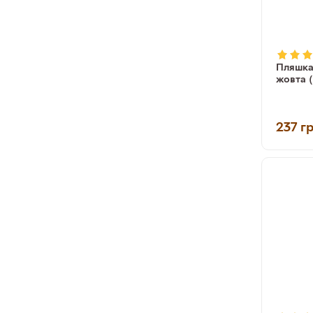
Пляшка 
жовта 
237
г