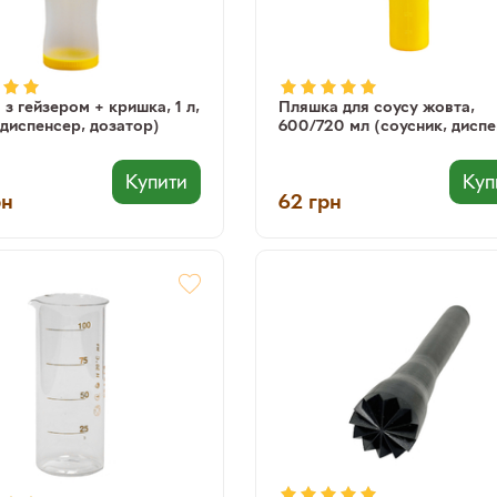
з гейзером + кришка, 1 л,
Пляшка для соусу жовта,
(диспенсер, дозатор)
600/720 мл (соусник, диспе
дозатор)
Купити
Куп
рн
62
грн