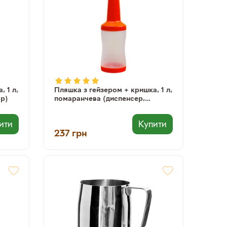
 1 л,
Пляшка з гейзером + кришка, 1 л,
ор)
помаранчева (диспенсер,
дозатор)
ити
Купити
237
грн