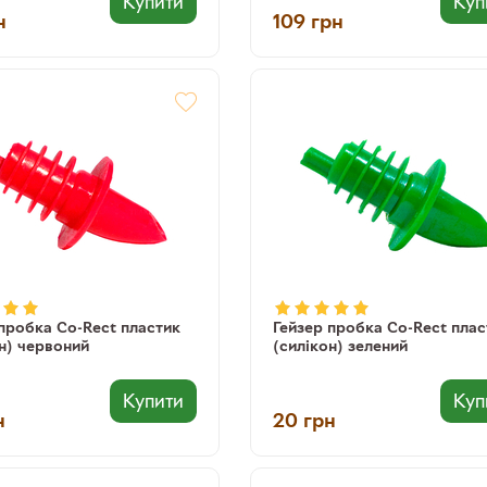
Купити
Куп
н
109
грн
пробка Co-Rect пластик
Гейзер пробка Co-Rect плас
н) червоний
(силікон) зелений
Купити
Куп
н
20
грн