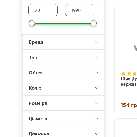
Бренд
Тип
Об'єм
Щипці д
нержав
Колір
Розміри
154
г
Діаметр
Довжина