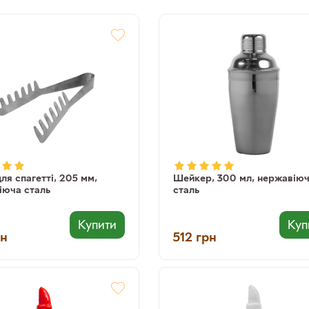
ля спагетті, 205 мм,
Шейкер, 300 мл, нержавію
іюча сталь
сталь
Купити
Куп
рн
512
грн