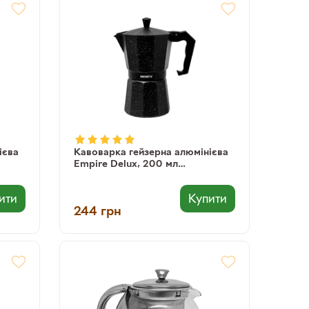
ієва
Кавоварка гейзерна алюмінієва
Empire Delux, 200 мл
(8903138066028) (6602)
ити
Купити
244
грн