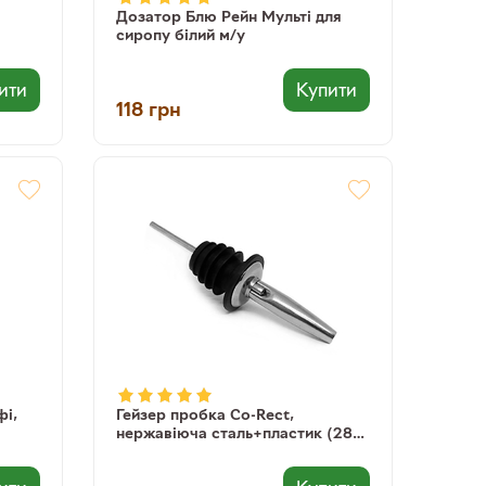
Дозатор Блю Рейн Мульті для
сиропу білий м/у
ити
Купити
118
грн
фі,
Гейзер пробка Co-Rect,
нержавіюча сталь+пластик (285-
50)