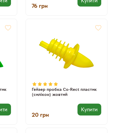
ити
Купити
76
грн
тик
Гейзер пробка Co-Rect пластик
(силікон) жовтий
ити
Купити
20
грн