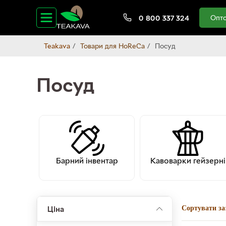
Опто
0 800 337 324
Teakava
Товари для HoReCa
Посуд
Посуд
Барний інвентар
Кавоварки гейзерні
Ціна
Сортувати за