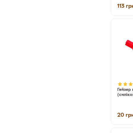
113
гр
Гейзер 
(силіко
20
гр