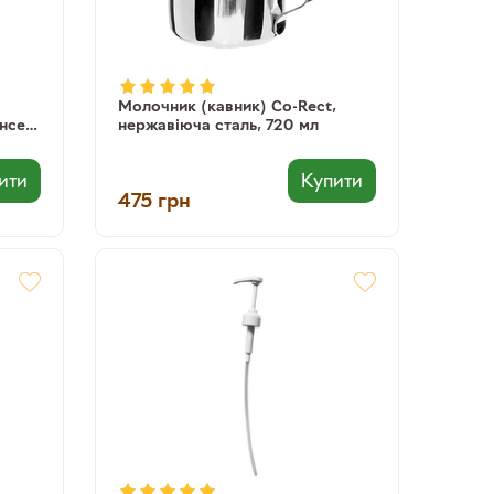
Молочник (кавник) Co-Rect,
нсер,
нержавіюча сталь, 720 мл
ити
Купити
475
грн