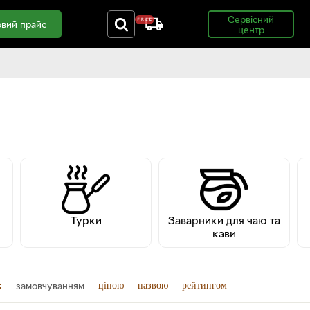
Сервісний
вий прайс
центр
Турки
Заварники для чаю та
кави
замовчуванням
:
ціною
назвою
рейтингом