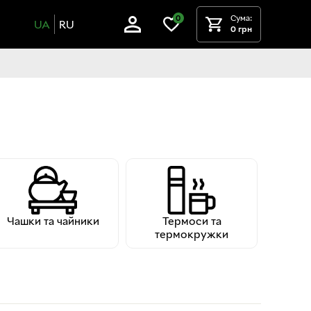
Сума:
0
UA
RU
0 грн
Чашки та чайники
Термоси та
термокружки