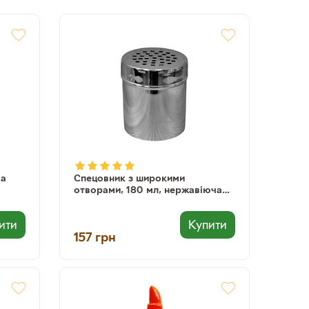
ча
Спецовник з широкими
отворами, 180 мл, нержавіюча
сталь
ити
Купити
157
грн