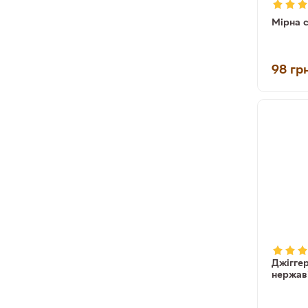
Мірна 
98
гр
Джіггер
нержав