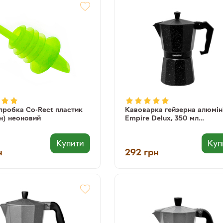
пробка Co-Rect пластик
Кавоварка гейзерна алюмін
н) неоновий
Empire Delux, 350 мл
(8903138066035) (6603)
Купити
Куп
н
292
грн