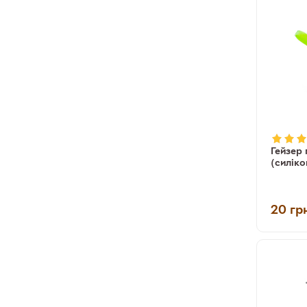
Гейзер 
(силіко
20
гр