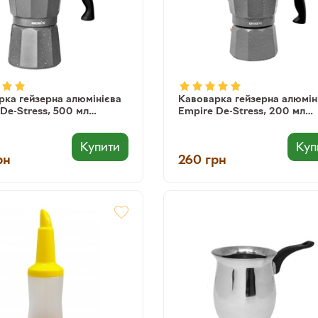
рка гейзерна алюмінієва
Кавоварка гейзерна алюмін
De-Stress, 500 мл
Empire De-Stress, 200 мл
38066073) (6607)
(8903138066059) (6605)
Купити
Куп
рн
260
грн