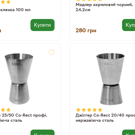
Мадлер акриловий чорний,
склянка 100 мл
24,2см
Купити
Куп
н
280
грн
 25/50 Co-Rect профі,
Джіггер Co-Rect 20/40 про
іюча сталь
нержавіюча сталь