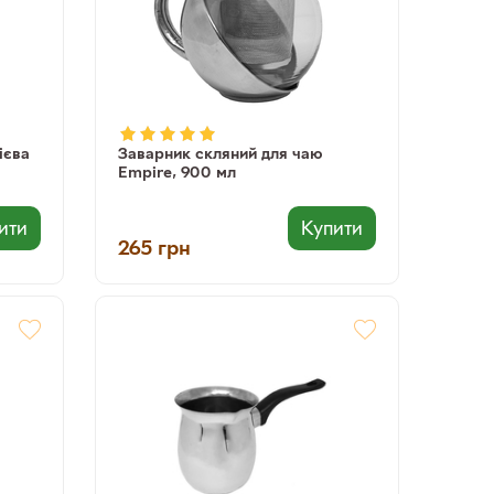
ієва
Заварник скляний для чаю
Empire, 900 мл
ити
Купити
265
грн