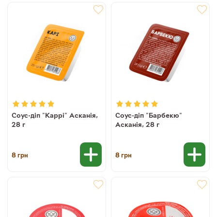
Соус-діп "Каррі" Асканія,
Соус-діп "Барбекю"
28 г
Асканія, 28 г
8
8
грн
грн