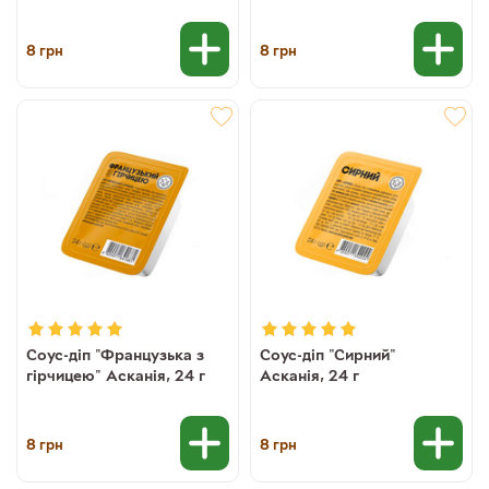
8
8
грн
грн
Соус-діп "Французька з
Соус-діп "Сирний"
гірчицею" Асканія, 24 г
Асканія, 24 г
8
8
грн
грн