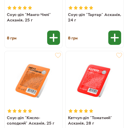
Соус-діп "Манго-Чилі"
Соус-діп "Тартар" Асканія,
Асканія, 25 г
24 г
8
8
грн
грн
Соус-діп "Кисло-
Кетчуп-діп "Томатний"
солодкий" Асканія, 25 г
Асканія, 28 г