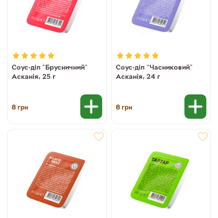
Соус-діп "Брусничний"
Соус-діп "Часниковий"
Асканія, 25 г
Асканія, 24 г
8
8
грн
грн