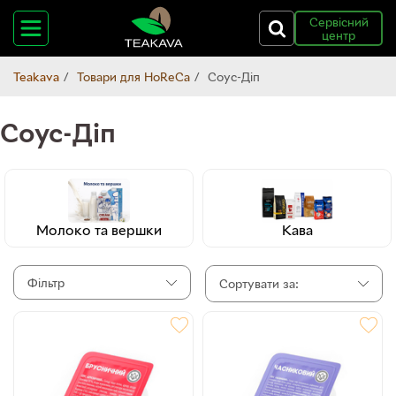
Сервісний
центр
Teakava
Товари для HoReCa
Соус-Діп
Соус-Діп
Молоко та вершки
Кава
Фільтр
Сортувати за: