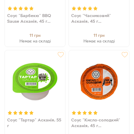
Соус "Барбекю" BBQ
Соус "Часниковий"
Sause Асканія, 45 г
Асканія, 45 г
(4820071648583)
(4820071648569)
11
11
грн
грн
Немає на складі
Немає на складі
Соус "Тартар" Асканія, 55
Соус "Кисло-солодкий"
г
Асканія, 45 г
(4820071648552)