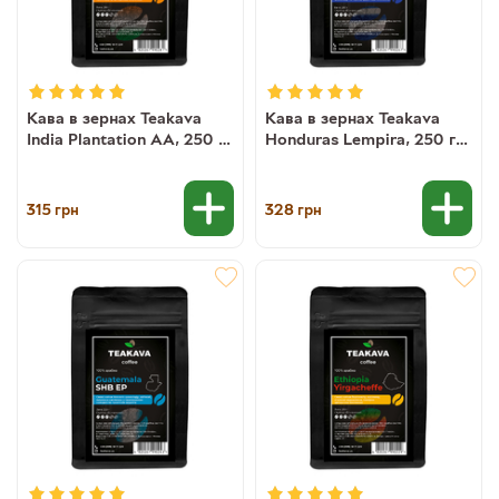
Кава в зернах Teakava
Кава в зернах Teakava
India Plantation AA, 250 г
Honduras Lempira, 250 г
(моносорт арабіки)
(моносорт арабіки)
315
328
грн
грн