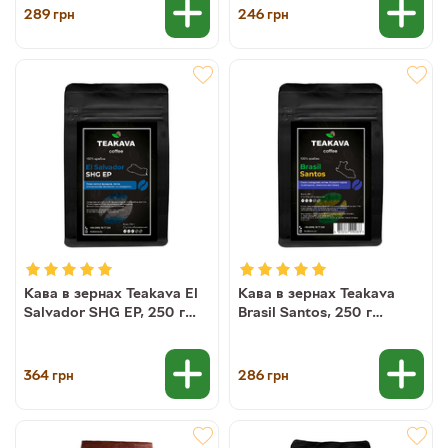
289
246
грн
грн
Кава в зернах Teakava El
Кава в зернах Teakava
Salvador SHG EP, 250 г
Brasil Santos, 250 г
(моносорт арабіки)
(моносорт арабіки)
364
286
грн
грн