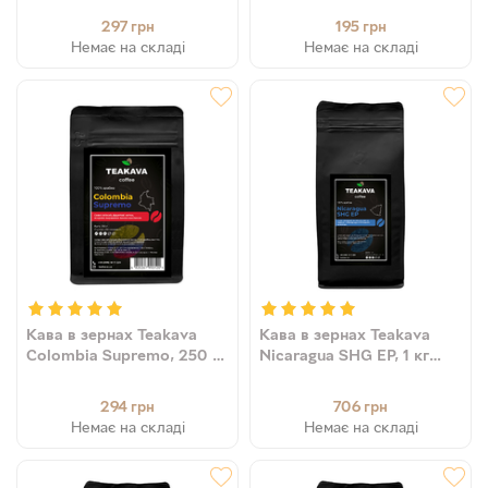
297
195
грн
грн
Немає на складі
Немає на складі
Кава в зернах Teakava
Кава в зернах Teakava
Colombia Supremo, 250 г
Nicaragua SHG EP, 1 кг
(моносорт арабіки)
(моносорт арабіки)
294
706
грн
грн
Немає на складі
Немає на складі