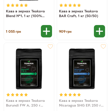
Кава в зернах Teakava
Кава в зернах Teakava
Blend №1, 1 кг (100%
BAR Craft, 1 кг (50/50)
арабіка)
1 055
909
грн
грн
Кава в зернах Teakava
Кава в зернах Teakava
Burundi FW A, 250 г
Nicaragua SHG EP, 250 г
(моносорт арабики)
(моносорт арабіки)