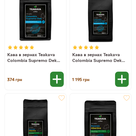
Кава в зернах Teakava
Кава в зернах Teakava
Colombia Supremo Dek
Colombia Supremo Dek
без кофеїну, 250 г (100%
без кофеїну, 1 кг
арабіка)
(моносорт арабіки)
374
1 195
грн
грн