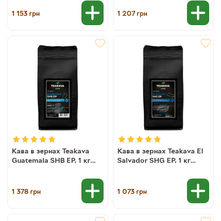
1 153
1 207
грн
грн
Кава в зернах Teakava
Кава в зернах Teakava El
Guatemala SHB EP, 1 кг
Salvador SHG EP, 1 кг
(моносорт арабіки)
(моносорт арабіки)
1 378
1 073
грн
грн