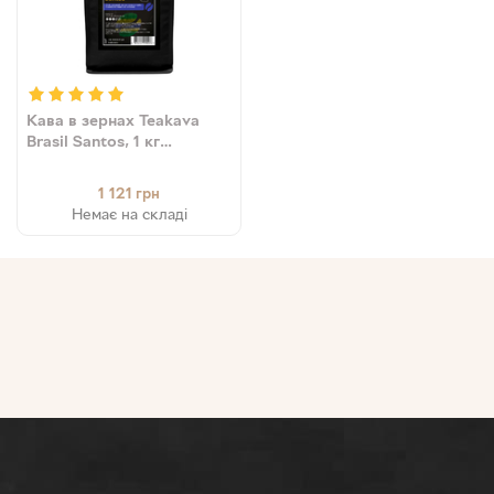
Кава в зернах Teakava
Brasil Santos, 1 кг
(моносорт арабіки)
1 121
грн
Немає на складі