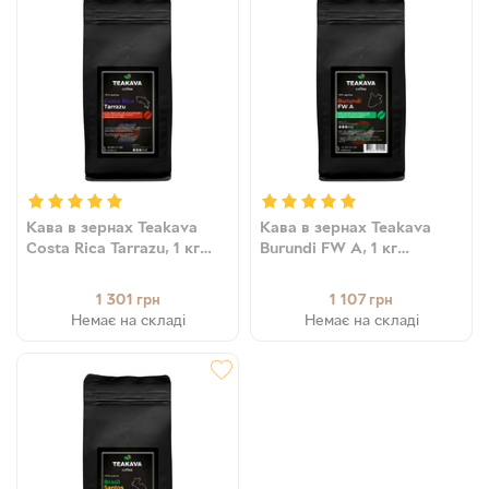
Кава в зернах Teakava
Кава в зернах Teakava
Costa Rica Tarrazu, 1 кг
Burundi FW A, 1 кг
(моносорт арабіки)
(моносорт арабіки)
1 301
1 107
грн
грн
Немає на складі
Немає на складі