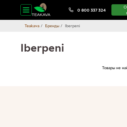
О
0 800 337 324
Teakava
Бренды
Iberpeni
Iberpeni
Товары не н