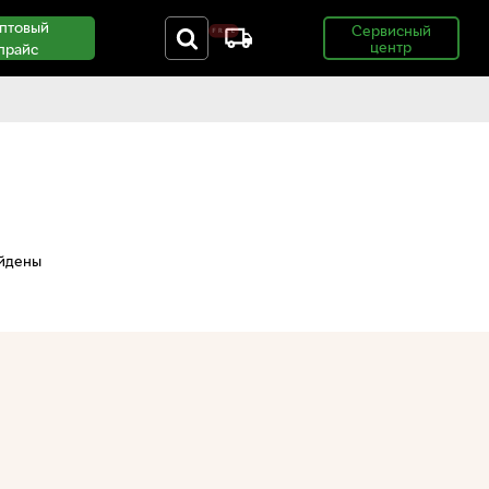
птовый
Сервисный
центр
прайс
айдены