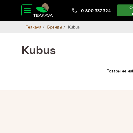
О
0 800 337 324
Teakava
Бренды
Kubus
Kubus
Товары не н