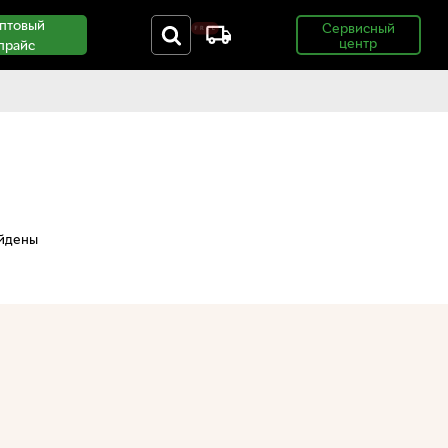
птовый
Сервисный
центр
прайс
айдены