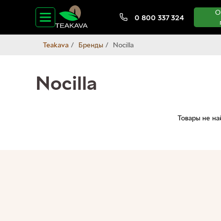
О
0 800 337 324
Teakava
Бренды
Nocilla
Nocilla
Товары не н