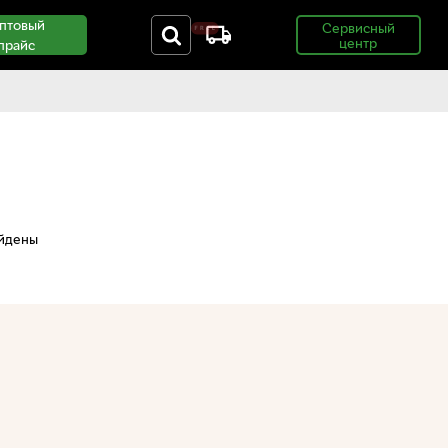
птовый
Сервисный
центр
прайс
айдены