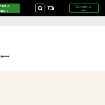
птовый
Сервисный
центр
прайс
айдены