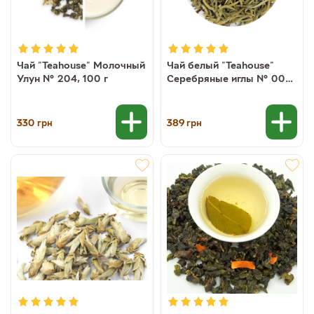
Чай "Teahouse" Молочный
Чай белый "Teahouse"
Улун № 204, 100 г
Серебряные иглы № 003,
50 г (2000000003207)
330
389
грн
грн