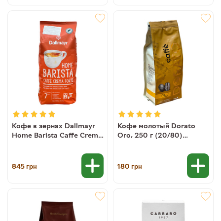
Кофе в зернах Dallmayr
Кофе молотый Dorato
Home Barista Caffe Crema
Oro, 250 г (20/80)
Forte, 1 кг
(8019650005190)
(4008167040002)
845
180
грн
грн