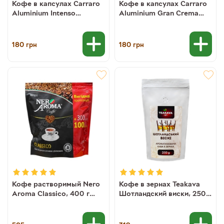
Кофе в капсулах Carraro
Кофе в капсулах Carraro
Aluminium Intenso
Aluminium Gran Crema
NESPRESSO, 10 шт
NESPRESSO, 10 шт
8000604002679
8000604002662
180
180
грн
грн
Кофе растворимый Nero
Кофе в зернах Teakava
Aroma Classico, 400 г
Шотландский виски, 250 г
(100 г в подарок) (30/70)
(100% арабика)