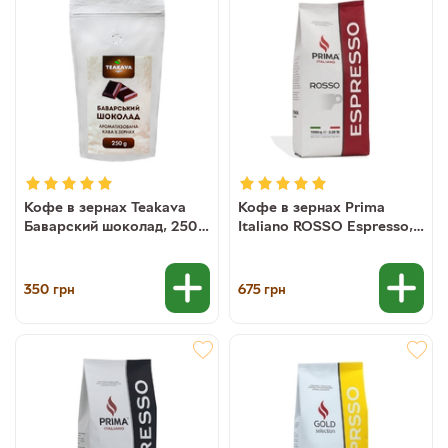
Кофе в зернах Teakava
Кофе в зернах Prima
Баварский шоколад, 250 г
Italiano ROSSO Espresso, 1
(100% арабика)
кг (50/50)
350
675
грн
грн