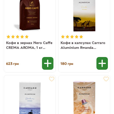
Кофе в зернах Nero Caffe
Кофе в капсулах Carraro
CREMA AROMA, 1 кг
Aluminium Rwanda
(30/70)
NESPRESSO (моносорт
арабики), 10 шт
(8000604003447)
623
180
грн
грн