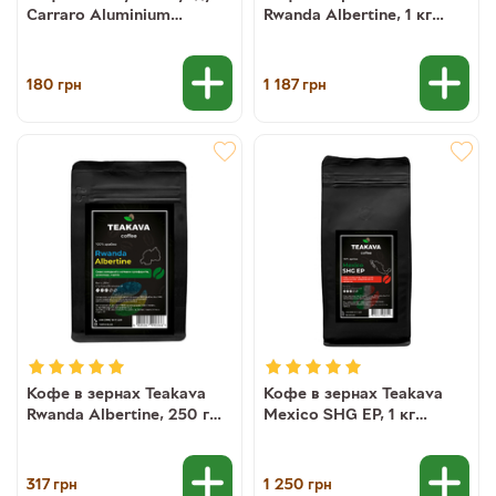
Carraro Aluminium
Rwanda Albertine, 1 кг
Nocciola NESPRESSO, 10
(моносорт арабики)
шт (8000604003485)
180
1 187
грн
грн
Кофе в зернах Teakava
Кофе в зернах Teakava
Rwanda Albertine, 250 г
Mexico SHG EP, 1 кг
(моносорт арабики)
(моносорт арабики)
317
1 250
грн
грн