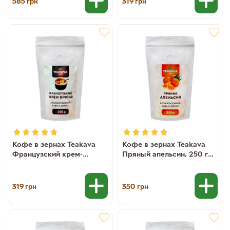
585
319
грн
грн
Кофе в зернах Teakava
Кофе в зернах Teakava
Французский крем-
Пряный апельсин, 250 г
брюле, 250 г (100%
(100% арабика)
арабика)
319
350
грн
грн