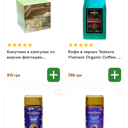
Капучино в капсулах со
Кофе в зернах Teakava
вкусом фисташек
Vietnam Organic Coffee, 1
"Пистачино" Carraro
кг (100% робуста)
Pistacchino DOLCE
GUSTO, 16 шт
315
738
грн
грн