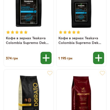
Кофе в зернах Teakava
Кофе в зернах Teakava
Colombia Supremo Dek
Colombia Supremo Dek
без кофеина, 250 г (100%
без кофеина, 1 кг
арабика)
(моносорт арабики)
374
1 195
грн
грн