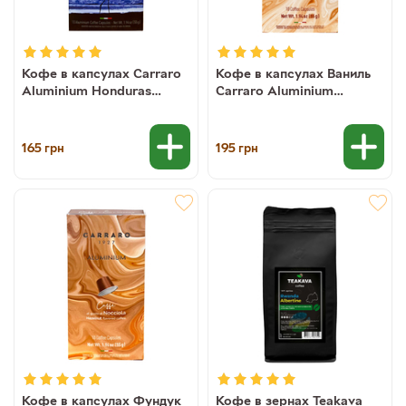
Кофе в капсулах Carraro
Кофе в капсулах Ваниль
Aluminium Honduras
Carraro Aluminium
NESPRESSO (моносорт
Vaniglia NESPRESSO, 10
арабики), 10 шт
шт (8000604003492)
(8000604003430)
165
195
грн
грн
Кофе в капсулах Фундук
Кофе в зернах Teakava