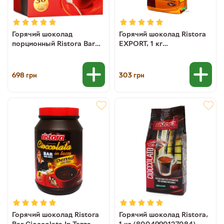
Горячий шоколад
Горячий шоколад Ristora
порционный Ristora Bar
EXPORT, 1 кг
Cioccolata In Tazza Densa,
8004990127091
50штх25 г
8004990133009
698
303
грн
грн
Горячий шоколад Ristora
Горячий шоколад Ristora,
Bar Cioccolata In Tazza
1 кг (8004990127084)