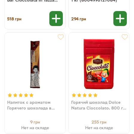
Densa, 1 кг
8004990116002
518
294
грн
грн
Напиток с ароматом
Горячий шоколад Dolce
Горячего шоколада в
Natura Cioccolato, 800 г
стике 35гр, Тм
(8004990163402)
«Смакуйте»/25
9
255
грн
грн
(4820195150146)
Нет на складе
Нет на складе