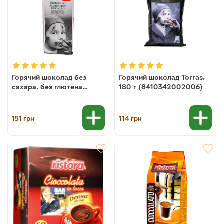
Горячий шоколад без
Горячий шоколад Torras,
сахара, без глютена
180 г (8410342002006)
Torras Anadidos Sin
Azucares, Sin Gluten, 180 г
(8410342003157)
151
114
грн
грн