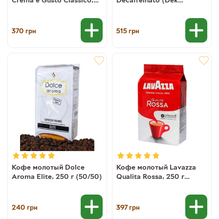
250 г (30/70) (ж/б)
Classico) без кофеина,
250 г (ж/б)
370
515
грн
грн
Кофе молотый Dolce
Кофе молотый Lavazza
Aroma Elite, 250 г (50/50)
Qualita Rossa, 250 г
(70/30) 8000070035805
240
397
грн
грн