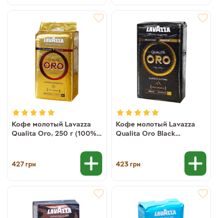
Кофе молотый Lavazza
Кофе молотый Lavazza
Qualita Oro, 250 г (100%
Qualita Oro Black
арабика)
Mountain Grown, 250 г
(8000070019911)
(100% арабика)
8000070029996
427
423
грн
грн