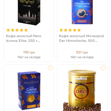
Кофе молотый Nero
Кофе молотый Movenpick
Aroma Elite, 250 г
Der Himmlische, 500
(80/20) 8053264190514
грамм (100% арабика)
4006581001777
195
321
грн
грн
Нет на складе
Нет на складе