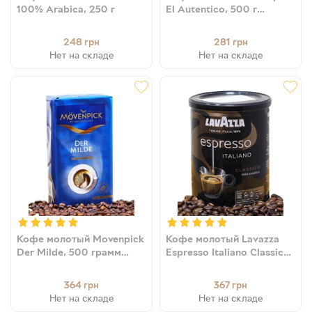
100% Arabica, 250 г
El Autentico, 500 г
4006581012407
248
281
грн
грн
Нет на складе
Нет на складе
Кофе молотый Movenpick
Кофе молотый Lavazza
Der Milde, 500 грамм
Espresso Italiano Classico
(100% арабика)
100% арабика, 250 г (ж/
4006581017303
б)
364
367
грн
грн
Нет на складе
Нет на складе