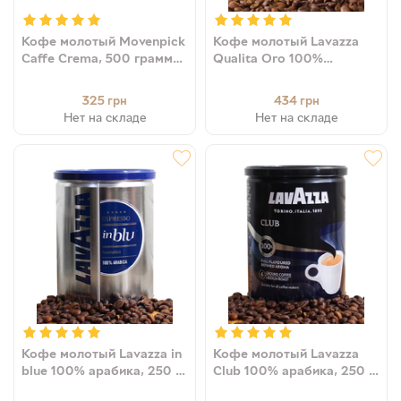
Кофе молотый Movenpick
Кофе молотый Lavazza
Caffe Crema, 500 грамм
Qualita Oro 100%
(100% арабика)
арабика, 250 г (ж/б)
4006581017839
(8000070020580,
325
434
грн
грн
8000070012141)
Нет на складе
Нет на складе
Кофе молотый Lavazza in
Кофе молотый Lavazza
blue 100% арабика, 250 г
Club 100% арабика, 250 г
(ж/б) 8000070033054
(ж/б) 8000070015456