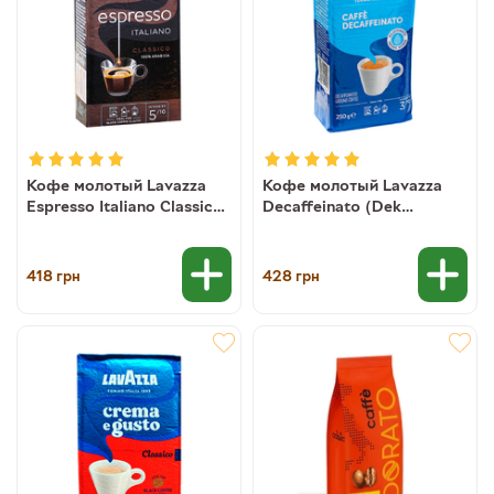
Кофе молотый Lavazza
Кофе молотый Lavazza
Espresso Italiano Classico
Decaffeinato (Dek
100% арабика, 250 г
Classico) без кофеина,
8000070018808
250 г 8000070010000
418
428
грн
грн