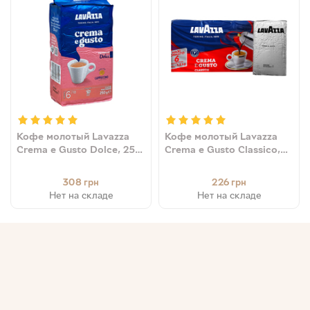
Кофе молотый Lavazza
Кофе молотый Lavazza
Crema e Gusto Dolce, 250
Crema e Gusto Classico,
г (50/50) 8000070037304
250 г (30/70) (эконом-
упаковка)
308
226
грн
грн
8000070038875
Нет на складе
Нет на складе