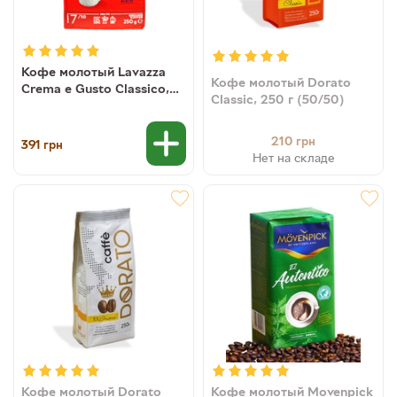
Кофе молотый Lavazza
Кофе молотый Dorato
Crema e Gusto Classico,
Classic, 250 г (50/50)
250 г (30/70)
(8000070038769,
8000070038868)
210
грн
391
грн
Нет на складе
Кофе молотый Dorato
Кофе молотый Movenpick