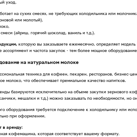
ый уход.
отает на сухих смесях, не требующих холодильника или молочника
рновой или молотый),
локо,
 смеси (айриш, горячий шоколад, ваниль и т.д.).
дукции,
которую вы заказываете ежемесячно, определяет модель
е ассортимент и частота закупок - тем более мощное оборудовани
дование на натуральном молоке
сиональная техника для кофеен, пекарен, ресторанов, бизнес-цен
е молоко, что обеспечивает премиальное качество напитков.
ренды базируются исключительно на объеме закупки зернового ко
аканчики, мешалки и т.д.) можно заказывать по необходимости, но о
ого оборудования требуется подключение к холодильнику или испо
льно при оформлении.
т в аренду:
нная кофемашина, которая соответствует вашему формату.