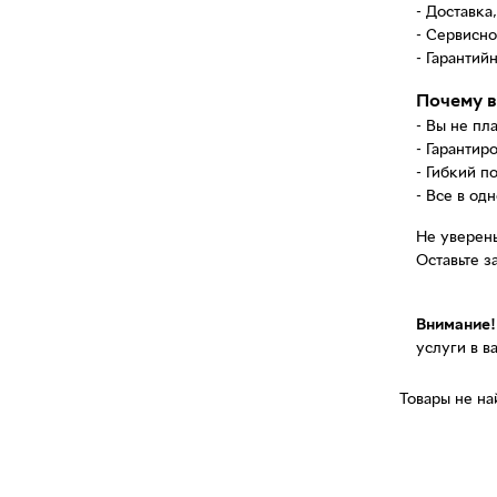
- Доставка
- Сервисн
- Гарантий
Почему в
- Вы не пл
- Гарантир
- Гибкий п
- Все в од
Не уверены
Оставьте з
Внимание!
услуги в 
Товары не н