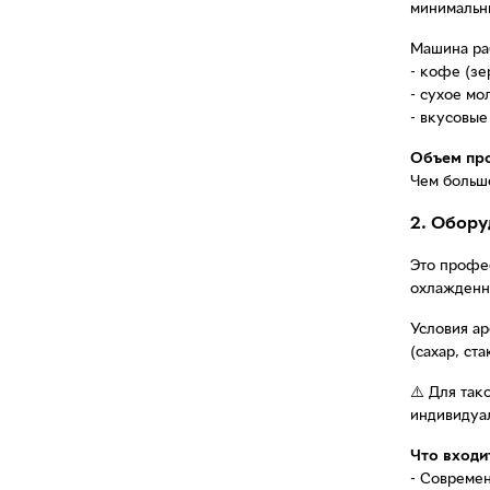
минимальн
Машина раб
- кофе (зе
- сухое мо
- вкусовые
Объем про
Чем больш
2. Обору
Это профес
охлажденно
Условия а
(сахар, ст
⚠️ Для так
индивидуа
Что входи
- Совреме