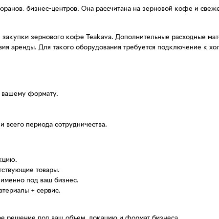
торанов, бизнес-центров. Она рассчитана на зерновой кофе и све
закупки зернового кофе Teakava. Дополнительные расходные матер
овия аренды. Для такого оборудования требуется подключение к х
 вашему формату.
и всего периода сотрудничества.
кцию.
тствующие товары.
 именно под ваш бизнес.
атериалы + сервис.
ое решение под ваш объем, локацию и формат бизнеса.