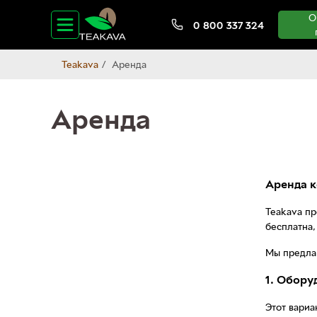
О
0 800 337 324
Teakava
Аренда
Аренда
Аренда к
Teakava пр
бесплатна,
Мы предлаг
1. Обору
Этот вариа