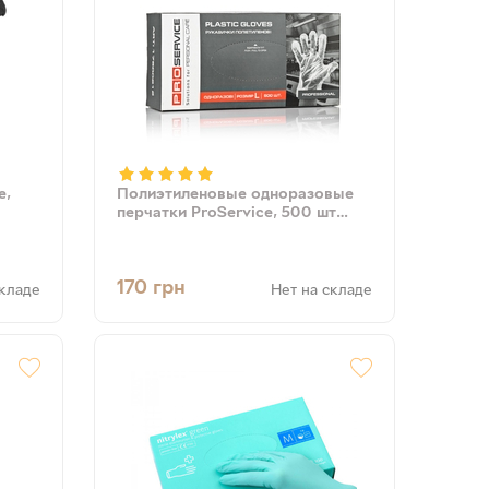
е,
Полиэтиленовые одноразовые
перчатки ProService, 500 шт
(4823071607734)
170
грн
складе
Нет на складе