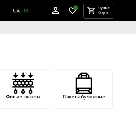
Сумма:
0
UA
RU
0 грн
Фильтр-пакеты
Пакеты бумажные
С
бумаж