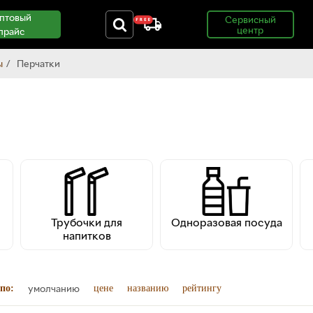
птовый
Сервисный
центр
прайс
ы
Перчатки
Трубочки для
Одноразовая посуда
напитков
умолчанию
по:
цене
названию
рейтингу