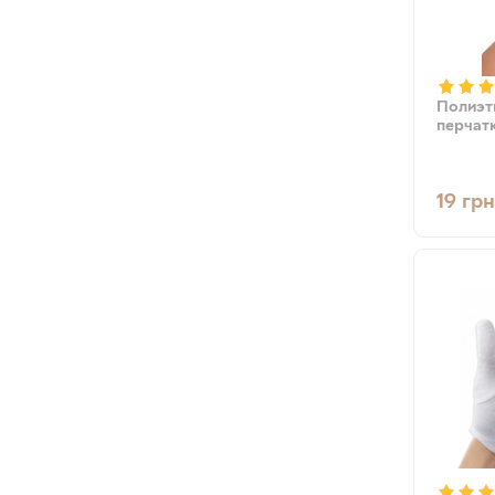
Полиэт
перчатк
19
грн