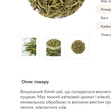
Вид ч
Розмі
Вага
Країн
Упако
Опис товару
Вишуканий білий чай, що складається виключ
пушком. Має тонкий квітковий аромат і м’який,
мінімальною обробкою та високим вмістом при
легких, елегантних чаїв.