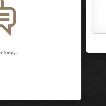
ий вiдгук