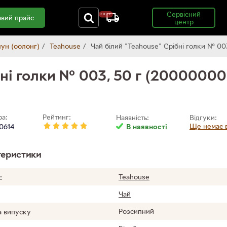
Сервісний
вий прайс
центр
лун (оолонг)
Teahouse
Чай білий "Teahouse" Срібні голки № 0
бні голки № 003, 50 г (2000000
ра:
Рейтинг:
Наявність:
Відгуки:
Ще немає в
0614
В наявності
еристики
Teahouse
:
Чай
Розсипний
 випуску