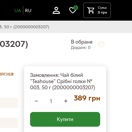
Сума:
0
UA
RU
0 грн
03, 50 г (2000000003207)
В обране
003207)
Додали: 0
ідгуків
Замовлення: Чай білий
"Teahouse" Срібні голки №
003, 50 г (2000000003207)
389
грн
−
+
Купити