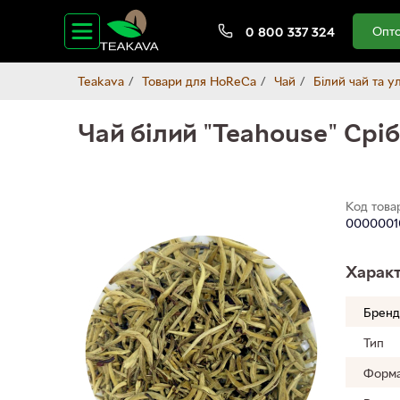
Опто
0 800 337 324
Teakava
Товари для HoReCa
Чай
Білий чай та у
Чай білий "Teahouse" Срі
Код това
0000001
Характ
Бренд
Тип
Форма