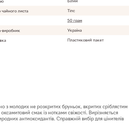
Білий
аю
Тіпс
р чайного листа
50 грам
Україна
а-виробник
Пластиковий пакет
вка
но з молодих не розкритих бруньок, вкритих сріблястим
 оксамитовий смак із нотками свіжості. Вирізняється
родних антиоксидантів. Справжній вибір для цінителів