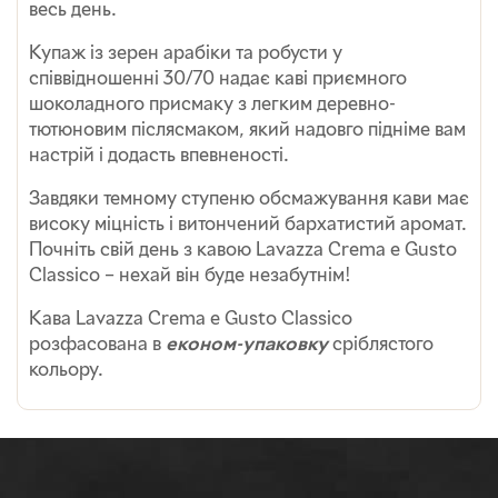
весь день.
Купаж із зерен арабіки та робусти у
співвідношенні 30/70 надає каві приємного
шоколадного присмаку з легким деревно-
тютюновим післясмаком, який надовго підніме вам
настрій і додасть впевненості.
Завдяки темному ступеню обсмажування кави має
високу міцність і витончений бархатистий аромат.
Почніть свій день з кавою Lavazza Crema e Gusto
Classico – нехай він буде незабутнім!
Кава Lavazza Crema e Gusto Classico
розфасована в
економ-упаковку
сріблястого
кольору.