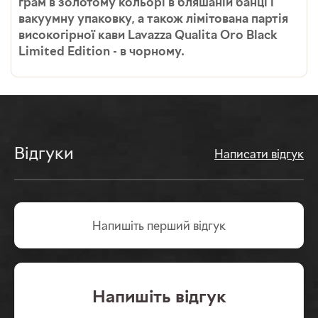
грам в золотому кольорі в бляшаній банці і
вакуумну упаковку, а також лімітована партія
високогірної кави Lavazza Qualita Oro Black
Limited Edition - в чорному.
Відгуки
Написати відгук
Напишіть перший вiдгук
Напишiть відгук