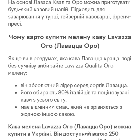
На основі Лаваса Кваліта Оро можна приготувати
будь-який кавовий напій. Підходить для
заварювання у турці, гейзерній кавоварці, френч-
пресі.
Чому варто купити мелену каву Lavazza
Oro (Лавацца Оро)
Якщо ви в роздумах, яка кава Лавацца краща, тоді
без сумніву вибирайте Lavazza Qualita Oro
мелену:
він абсолютний лідер серед сортів Лавацца.
його обирають 80% італійців та поціновувачі
кави з усього світу.
має відмінний смак, який не зрівняється з
жодною іншою кавою.
Кава мелена Lavazza Oro (Лавацца Оро) можна
купити в Україні. Він доступний вагою 250