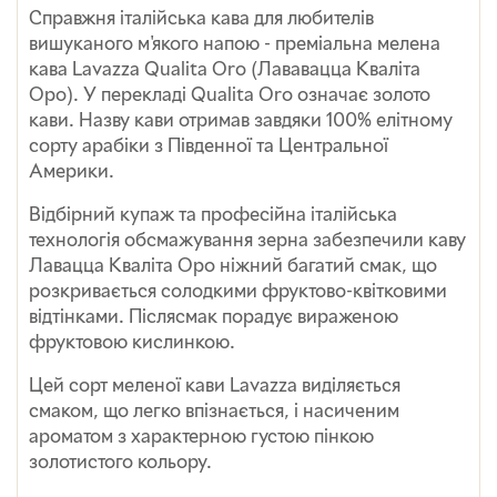
Справжня італійська кава для любителів
вишуканого м'якого напою - преміальна мелена
кава Lavazza Qualita Oro (Лававацца Кваліта
Оро). У перекладі Qualita Oro означає золото
кави. Назву кави отримав завдяки 100% елітному
сорту арабіки з Південної та Центральної
Америки.
Відбірний купаж та професійна італійська
технологія обсмажування зерна забезпечили каву
Лавацца Кваліта Оро ніжний багатий смак, що
розкривається солодкими фруктово-квітковими
відтінками. Післясмак порадує вираженою
фруктовою кислинкою.
Цей сорт меленої кави Lavazza виділяється
смаком, що легко впізнається, і насиченим
ароматом з характерною густою пінкою
золотистого кольору.