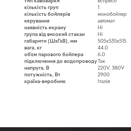
тип кавоварки
еспресо
кількість груп
1
кількість бойлерів
монобойлер
керування
автомат
наявність екрану
Ні
група від високий стакан
Ні
габарити (ШхГхВ), мм
505х535х515
вага, кг
44.0
об'єм парового бойлера
6.0
підключення до водопроводу
Так
напруга, В
220V, 380V
потужність, Вт
2900
країна-виробник
Італія