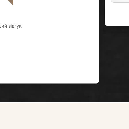
ий вiдгук