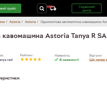
Сервісний
вий прайс
центр
ини
Astoria
Astoria
Однопостова автоматична кавомашина Ast
 кавомашина Astoria Tanya R SA
ра:
Рейтинг:
Наявність:
Відгуки:
Ще немає в
anya red
В наявності
еристики