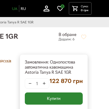
Сума:
0
UA
RU
0 грн
oria Tanya R SAE 1GR
В обране
E 1GR
Додали: 6
ідгуків
Замовлення: Однопостова
автоматична кавомашина
Astoria Tanya R SAE 1GR
122 870
грн
−
+
Купити