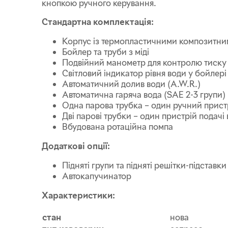
кнопкою ручного керування.
Стандартна комплектація:
Корпус із термопластичними композитни
Бойлер та труби з міді
Подвійний манометр для контролю тиску
Світловий індикатор рівня води у бойлері
Автоматичний долив води (A.W.R.)
Автоматична гаряча вода (SAE 2-3 групи)
Одна парова трубка – один ручний пристрі
Дві парові трубки – один пристрій подачі
Вбудована ротаційна помпа
Додаткові опції:
Підняті групи та підняті решітки-підставк
Автокапучинатор
Характеристики:
стан
нова