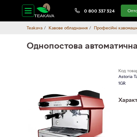
Опто
0 800 337 324
Teakava
Кавове обладнання
Професійні кавомаш
Однопостова автоматична
Код това
Astoria T
1GR
Характ