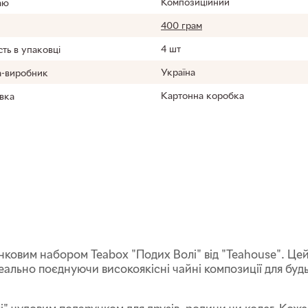
Композиційний
аю
400 грам
4 шт
сть в упаковці
Україна
а-виробник
Картонна коробка
вка
унковим набором Teabox "Подих Волі" від "Teahouse". Це
ідеально поєднуючи високоякісні чайні композиції для буд