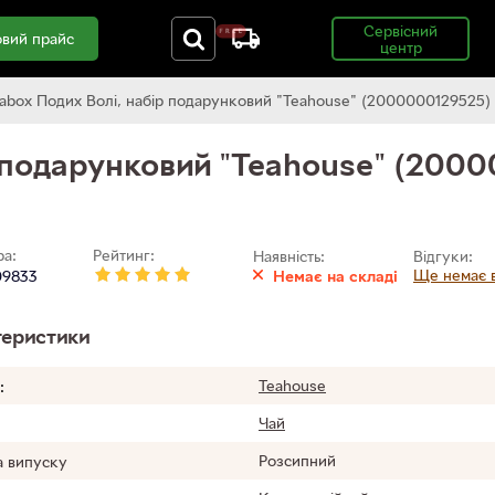
Сервісний
вий прайс
центр
abox Подих Волі, набір подарунковий "Teahouse" (2000000129525)
р подарунковий "Teahouse" (200
ра:
Рейтинг:
Наявність:
Відгуки:
Ще немає в
9833
Немає на складі
еристики
Teahouse
:
Чай
Розсипний
 випуску