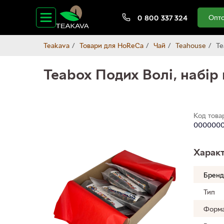
Опто
0 800 337 324
Teakava
Товари для HoReCa
Чай
Teahouse
Te
Teabox Подих Волі, набі
Код това
0000000
Характ
Бренд
Тип
Форма