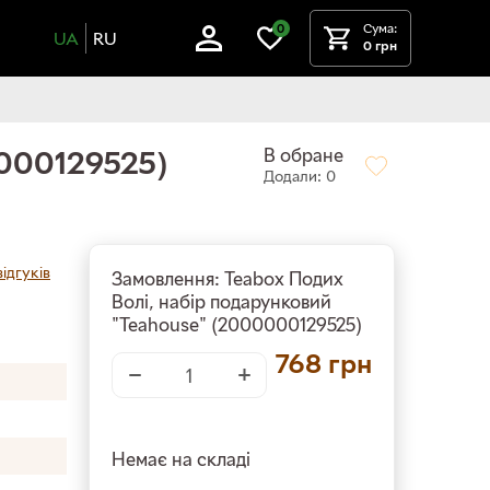
Сума:
0
UA
RU
0 грн
В обране
0000129525)
Додали: 0
ідгуків
Замовлення: Teabox Подих
Волі, набір подарунковий
"Teahouse" (2000000129525)
768
грн
−
+
Немає на складі