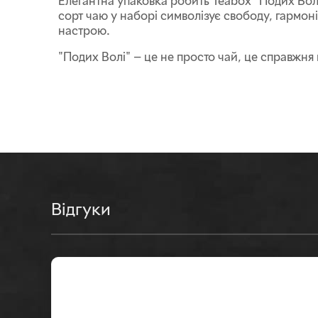
Елегантна упаковка робить Teabox "Подих Волі
сорт чаю у наборі символізує свободу, гармо
настрою.
"Подих Волі" — це не просто чай, це справжня
Відгуки