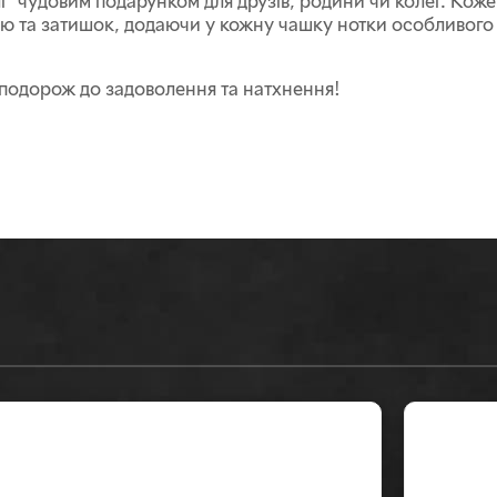
" чудовим подарунком для друзів, родини чи колег. Кож
нію та затишок, додаючи у кожну чашку нотки особливого
 подорож до задоволення та натхнення!