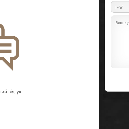
ий вiдгук