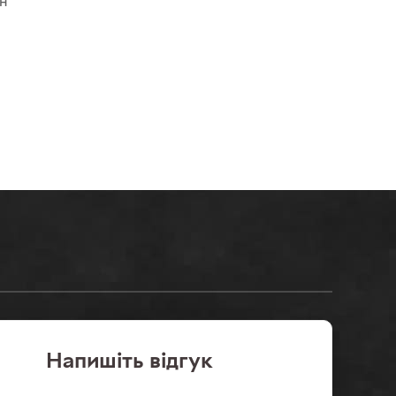
ен
Напишiть відгук