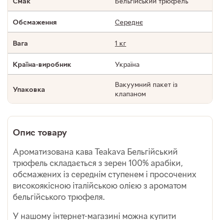
Бельгійський трюфель
Смак
Середнє
Обсмаження
1 кг
Вага
Україна
Країна-виробник
Вакуумний пакет із
Упаковка
клапаном
Опис товару
Ароматизована кава Teakava Бельгійський
трюфель складається з зерен 100% арабіки,
обсмажених із середнім ступенем і просочених
високоякісною італійською олією з ароматом
бельгійського трюфеля.
У нашому інтернет-магазині можна купити