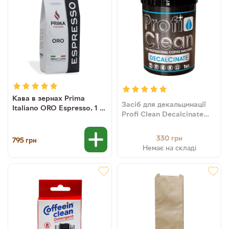
Кава в зернах Prima
Засіб для декальцинації
Italiano ORO Espresso, 1 кг
Profi Clean Decalcinate
(80/20)
(порошок), 1 кг
330
грн
795
грн
Немає на складі