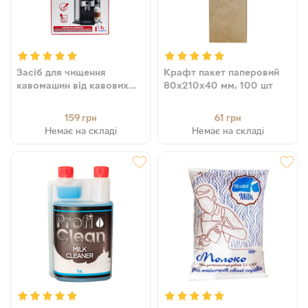
Засіб для чищення
Крафт пакет паперовий
кавомашин від кавових
80х210х40 мм, 100 шт
масел Coffeein clean
Detergent (таблетки 2 г),
159
61
грн
грн
8 шт
Немає на складі
Немає на складі