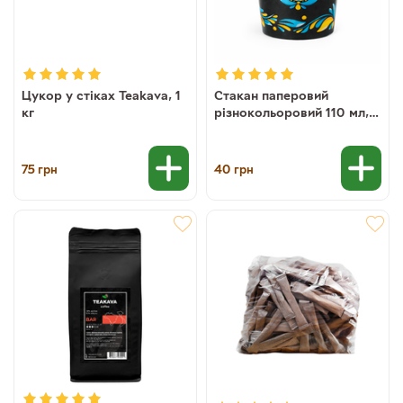
Цукор у стіках Teakava, 1
Стакан паперовий
кг
різнокольоровий 110 мл,
50 шт
75
40
грн
грн