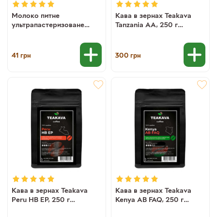
Молоко питне
Кава в зернах Teakava
ультрапастеризоване
Tanzania AA, 250 г
2,5% Master Milk, 1 кг
(моносорт арабіки)
(4820217630656)
41
300
грн
грн
Кава в зернах Teakava
Кава в зернах Teakava
Peru HB EP, 250 г
Kenya AB FAQ, 250 г
(моносорт арабіки)
(моносорт арабіки)