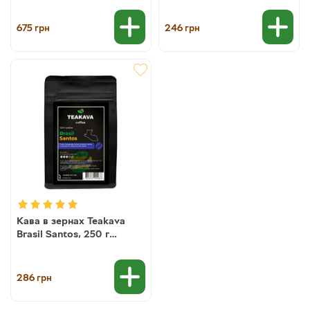
675
246
грн
грн
Кава в зернах Teakava
Brasil Santos, 250 г
(моносорт арабіки)
286
грн