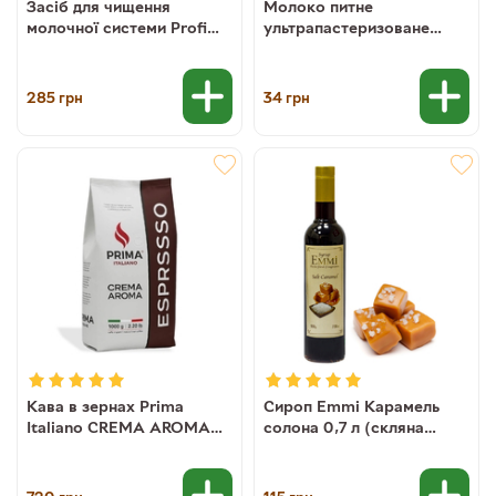
Засіб для чищення
Молоко питне
молочної системи Profi
ультрапастеризоване
Clean Milk Cleaner
2,5% Master Milk, 900 г
(рідина), 1 л
(4820217630359)
285
34
грн
грн
Кава в зернах Prima
Сироп Emmi Карамель
Italiano CREMA AROMA
солона 0,7 л (скляна
Espresso, 1 кг (70/30)
пляшка)