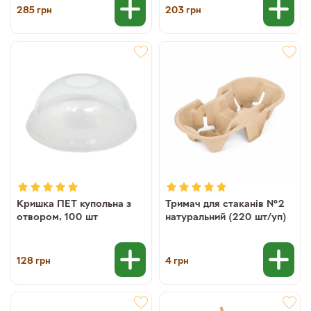
285
203
грн
грн
Кришка ПЕТ купольна з
Тримач для стаканів №2
отвором, 100 шт
натуральний (220 шт/уп)
128
4
грн
грн