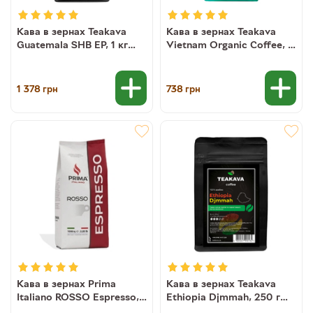
Кава в зернах Teakava
Кава в зернах Teakava
Guatemala SHB EP, 1 кг
Vietnam Organic Coffee, 1
(моносорт арабіки)
кг (100% робуста)
1 378
738
грн
грн
Кава в зернах Prima
Кава в зернах Teakava
Italiano ROSSO Espresso, 1
Ethiopia Djmmah, 250 г
кг (50/50)
(моносорт арабіки)