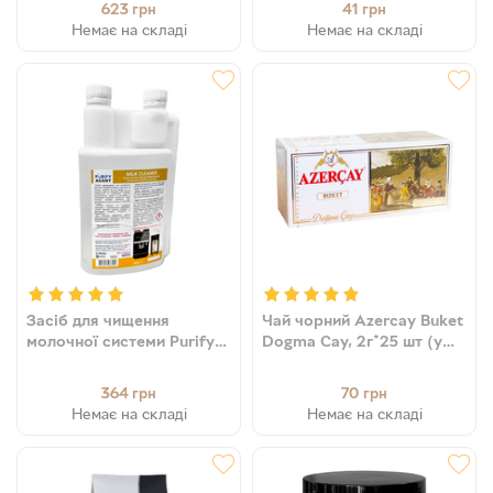
623
41
грн
грн
Немає на складі
Немає на складі
Засіб для чищення
Чай чорний Azercay Buket
молочної системи Purify
Dogma Cay, 2г*25 шт (у
Agent Milk Cleaner
пакетиках)
(рідина), 1 л
(4760062101805)
364
70
грн
грн
(4820093485067)
Немає на складі
Немає на складі