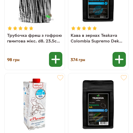
Трубочка фреш з гофрою
Кава в зернах Teakava
гвинтова мікс, d8, 23,5см,
Colombia Supremo Dek
100шт/уп
без кофеїну, 250 г (100%
арабіка)
98
374
грн
грн