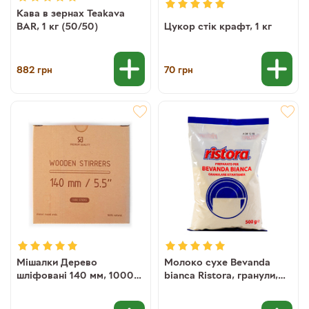
Кава в зернах Teakava
BAR, 1 кг (50/50)
Цукор стік крафт, 1 кг
882
70
грн
грн
Мішалки Дерево
Молоко сухе Bevanda
шліфовані 140 мм, 1000
bianca Ristora, гранули,
шт
500 г (8004990165000)