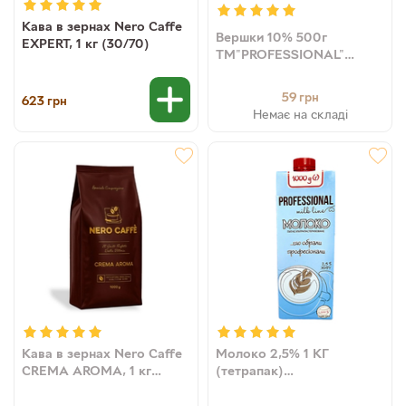
Кава в зернах Nero Caffe
Вершки 10% 500г
EXPERT, 1 кг (30/70)
ТМ"PROFESSIONAL"
(4820217631929)
59
грн
623
грн
Немає на складі
Кава в зернах Nero Caffe
Молоко 2,5% 1 КГ
CREMA AROMA, 1 кг
(тетрапак)
(30/70)
PROFESSIONAL 12шт/ящ