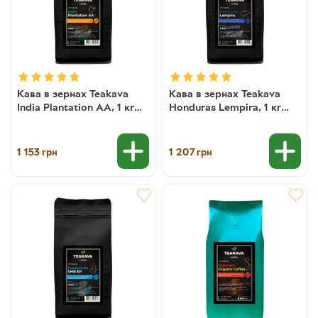
Кава в зернах Teakava
Кава в зернах Teakava
India Plantation AA, 1 кг
Honduras Lempira, 1 кг
(моносорт арабіки)
(моносорт арабіки)
1 153
1 207
грн
грн