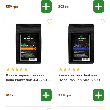
359
393
грн
грн
Кава в зернах Teakava
Кава в зернах Teakava
India Plantation AA, 250 г
Honduras Lempira, 250 г
(моносорт арабіки)
(моносорт арабіки)
315
328
грн
грн